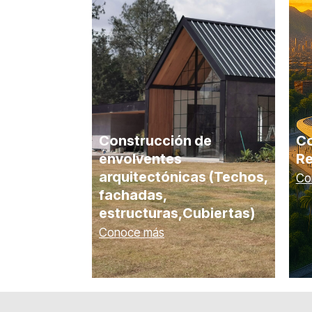
Construcción de
Co
envolventes
Re
arquitectónicas (Techos,
Co
fachadas,
estructuras,Cubiertas)
Conoce más