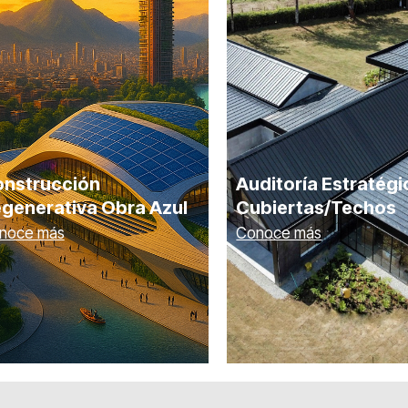
nstrucción
Auditoría Estratégi
generativa Obra Azul
Cubiertas/Techos
noce más
Conoce más