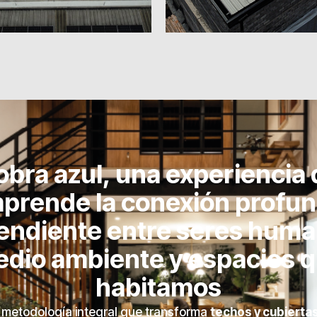
obra azul, una experiencia
prende la conexión profun
endiente entre seres huma
dio ambiente y espacios 
habitamos
 metodología integral que transforma
techos y cubierta