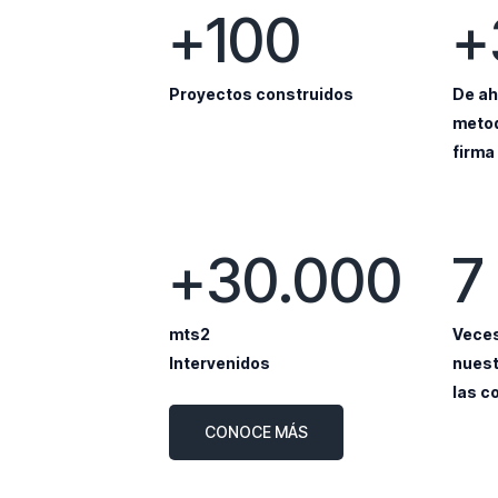
+100
+
Proyectos construidos
De ah
metod
firma
+30.000
7
mts2
Veces
Intervenidos
nuest
las c
CONOCE MÁS