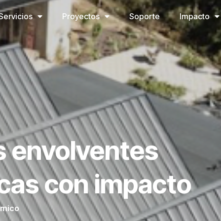
Servicios
Proyectos
Soporte
Impacto
 envolventes
icas con impacto
ómico