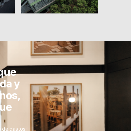
 que
da y
nos,
que
s
de gastos