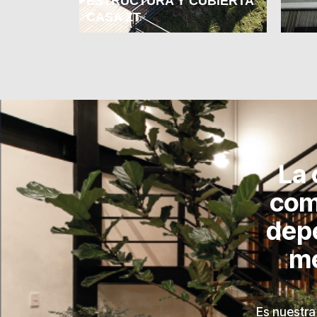
ESTRUCTURA Y CUBIERTA
CASA ZT
La 
com
dep
me
Es nuestra