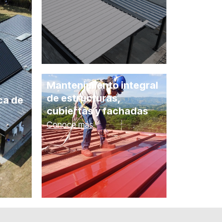
Mantenimiento integral
de estructuras,
ca de
cubiertas y fachadas
Conoce más