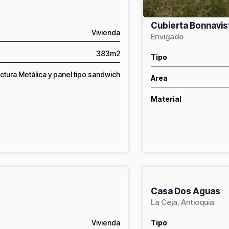
Cubierta Bonnavis
Vivienda
Envigado
383m2
Tipo
ctura Metálica y panel tipo sandwich
Area
Material
Casa Dos Aguas
La Ceja, Antioquia
Vivienda
Tipo