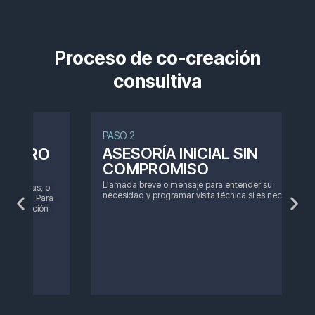
Proceso de co-creación
consultiva
PASO 2
P
ASESORÍA INICIAL SIN
COMPROMISO
Llamada breve o mensaje para entender su
R
necesidad y programar visita técnica si es necesario.
p
a