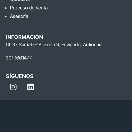
Proceso de Venta
Asesoría
INFORMACIÓN
Cl. 37 Sur #37-18, Zona 9, Envigado, Antioquia
301 1661477
SÍGUENOS
I
L
n
i
s
n
t
k
a
e
g
d
r
i