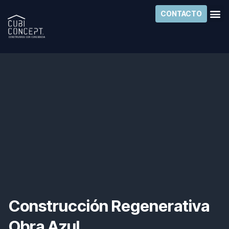
Ir
CONTACTO
al
contenido
Construcción Regenerativa
Obra Azul