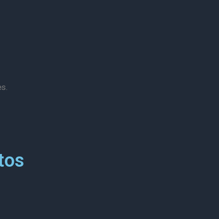
es.
tos