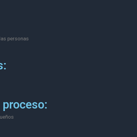
las personas
s:
 proceso:
sueños