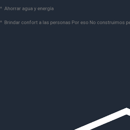
^ Ahorrar agua y energía
^ Brindar confort a las personas Por eso No construimos 