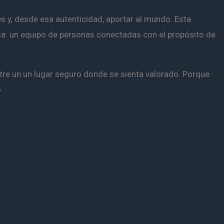
es y, desde esa autenticidad, aportar al mundo. Esta
a:
un equipo de personas conectadas con el propósito de
re un un lugar seguro donde se sienta valorado. Porque
o