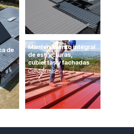
Mantenimiento integral
ca de
de estructuras,
cubiertas y fachadas
Conoce más