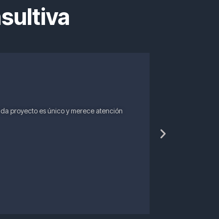
sultiva
PASO 2
ASESORÍA
cada proyecto es único y merece atención
Llamada breve o 