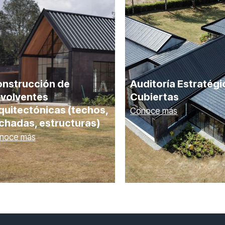
nstrucción de
Auditoría Estratégi
volventes
Cubiertas
quitectónicas (techos,
Conoce más
chadas, estructuras)
noce más