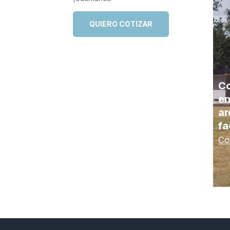
QUIERO COTIZAR
Co
en
ar
fa
Co