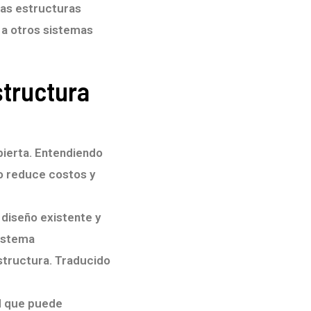
las estructuras
 a otros sistemas
structura
bierta. Entendiendo
to reduce costos y
 diseño existente y
sistema
structura. Traducido
d que puede