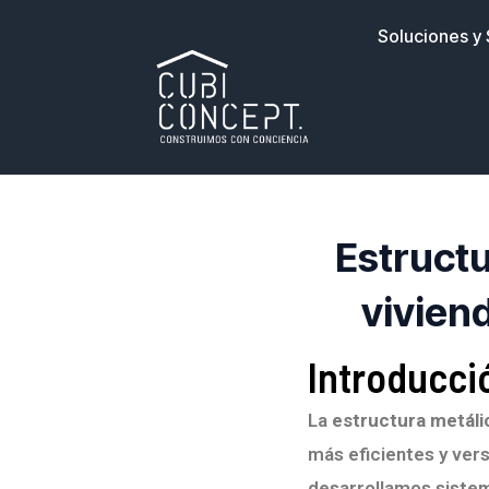
Ir
Soluciones y 
al
contenido
Estructu
viviend
Introducci
La
estructura metáli
más eficientes y ver
desarrollamos sistem