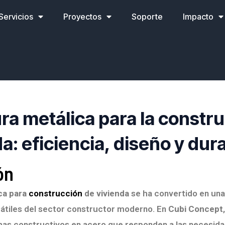
Servicios
Proyectos
Soporte
Impacto
ra metálica para la constr
a: eficiencia, diseño y dur
ón
ca para
construcción
de vivienda
se ha convertido en una
sátiles del sector constructor moderno. En
Cubi Concept
as constructivos en acero que responden a las necesida