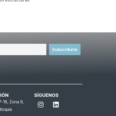
 en estructuras
IÓN
SÍGUENOS
I
L
7-18, Zona 9,
n
i
tioquia
s
n