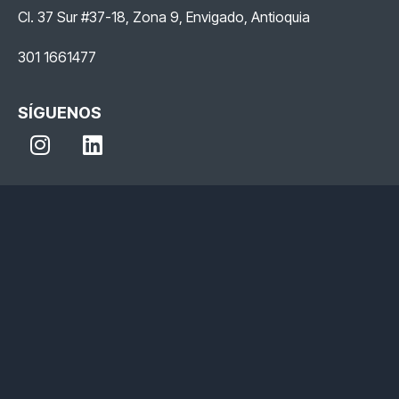
Cl. 37 Sur #37-18, Zona 9, Envigado, Antioquia
301 1661477
SÍGUENOS
I
L
n
i
s
n
t
k
a
e
g
d
r
i
a
n
m